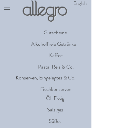
English
allegro
Gutscheine
Alkoholfreie Getränke
Kaffee
Pasta, Reis & Co.
Konserven, Eingelegtes & Co.
Fischkonserven
Öl, Essig
Salziges
Süßes