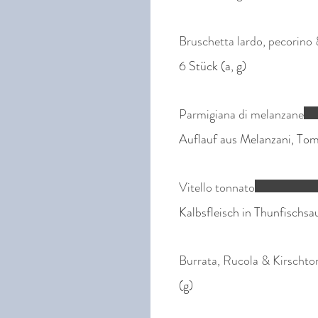
Bruschetta lardo, pecorino
6 Stück (a, g)
Parmigiana di melanzane
Auflauf aus Melanzani, Tom
Vitello tonnato
Kalbsfleisch in Thunfischsau
Burrata, Rucola & Kirscht
(g)