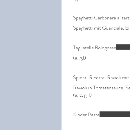
Spaghetti Carbonara al tar
Tagliatelle Bolognese
(a, g,l)
Spinat-Ricotta-Ravioli mit 
Ravioli in Tomatensauce, Se
(a, c, g, l)
Kinder Pasta