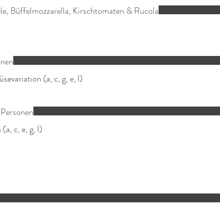
le, Büffelmozzarella, Kirschtomaten & Rucola
onen
ariation (a, c, g, e, l)
2 Personen
, c, e, g, l)