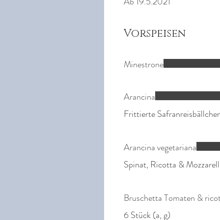
Ab 19.5.2021
Vorspeisen
Minestrone
Arancina
Arancina vegetariana
Spinat, Ricotta & Mozzarella
Bruschetta Tomaten & ricot
6 Stück (a, g)