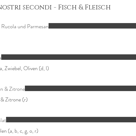
nostri secondi - Fisch & Fleisch
n, Rucola und Parmesan
a
, Zwiebel, Oliven (d, l)
n & Zitrone
& Zitrone (r)
lat