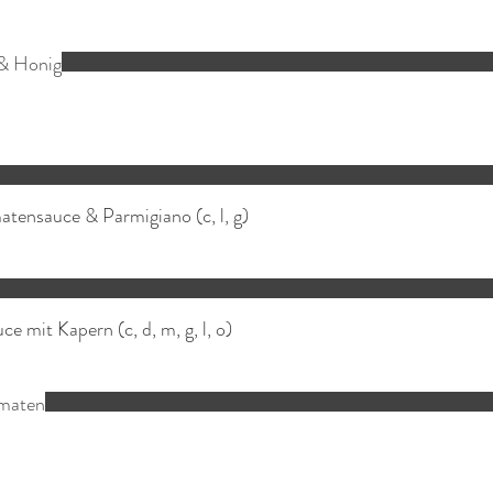
 & Honig
atensauce & Parmigiano (c, l, g)
ce mit Kapern (c, d, m, g, l, o)
omaten