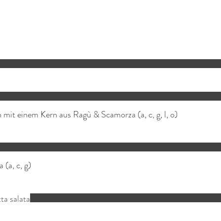
 (a, c, g)
ta salata