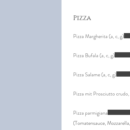
Pizza
Pizza Margherita (a, c, g)
Pizza Bufala (a, c, g)
Pizza Salame (a, c, g)
Pizza mit Prosciutto crudo
Pizza parmigiana
(Tomatensauce, Mozzarella,