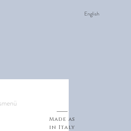
English
gsmenü
Made as
in Italy