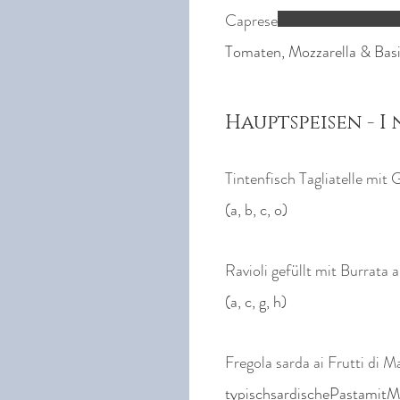
Caprese
Tomaten, Mozzarella & Basi
Hauptspeisen - I 
Tintenfisch Tagliatelle mit
(a, b, c, o)
Ravioli gefüllt mit Burrata 
(a, c, g, h)
Fregola sarda ai Frutti di M
typischsardischePastamitMe