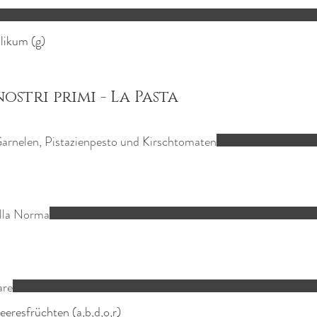
likum (g)
nostri primi - La Pasta
 Garnelen, Pistazienpesto und Kirschtomaten
alla Norma
are
eresfrüchten (a,b,d,o,r)