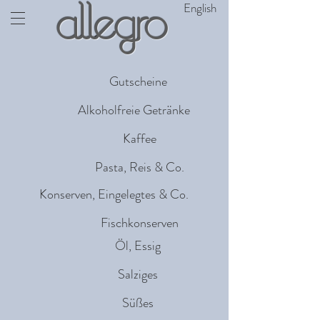
English
allegro
Gutscheine
Alkoholfreie Getränke
Kaffee
Pasta, Reis & Co.
Konserven, Eingelegtes & Co.
Fischkonserven
Öl, Essig
Salziges
Süßes