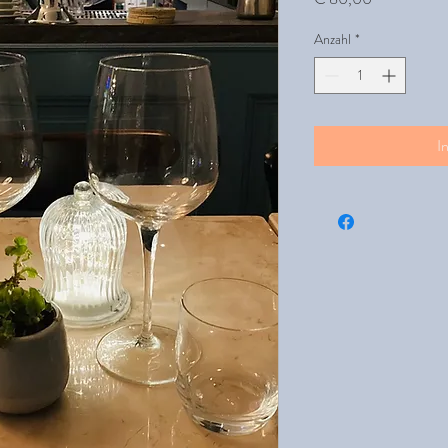
Anzahl
*
I