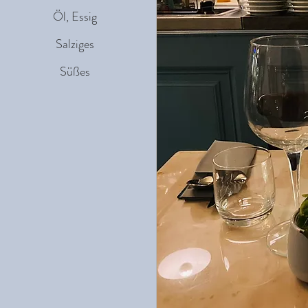
Öl, Essig
Salziges
Süßes