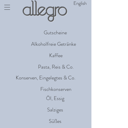
English
allegro
Gutscheine
Alkoholfreie Getränke
Kaffee
Pasta, Reis & Co.
Konserven, Eingelegtes & Co.
Fischkonserven
Öl, Essig
Salziges
Süßes