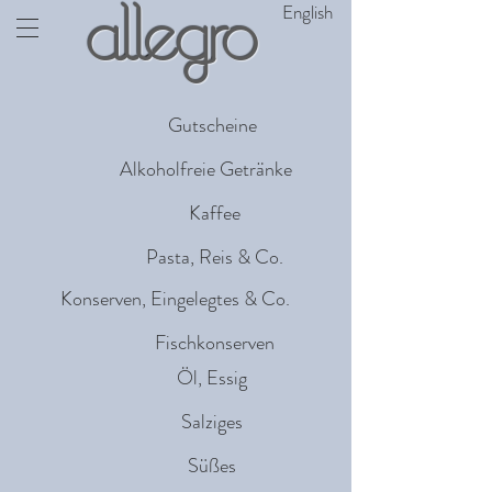
English
allegro
Gutscheine
Alkoholfreie Getränke
Kaffee
Pasta, Reis & Co.
Konserven, Eingelegtes & Co.
Fischkonserven
Öl, Essig
Salziges
Süßes